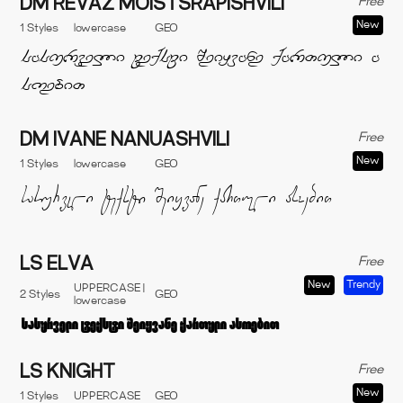
Free
DM REVAZ MOISTSRAPISHVILI
New
1 Styles
lowercase
GEO
Free
DM IVANE NANUASHVILI
New
1 Styles
lowercase
GEO
Free
LS ELVA
New
Trendy
UPPERCASE |
2 Styles
GEO
lowercase
Free
LS KNIGHT
New
1 Styles
UPPERCASE
GEO