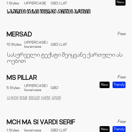
New
1 Styles
UPPERCASE
GEO | LAT
Free
MERSAD
UPPERCASE |
10 Styles
GEO | LAT
lowercase
Free
MS PILLAR
New
Trendy
UPPERCASE |
5 Styles
GEO
lowercase
Free
MCH MA SI VARDI SERIF
New
Trendy
1 Styles
lowercase
GEO | LAT