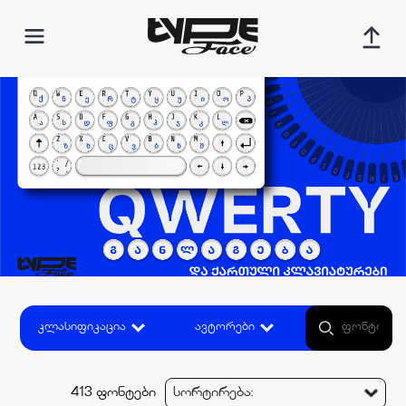
კლასიფიკაცია
ავტორები
413 ფონტები
სორტირება: