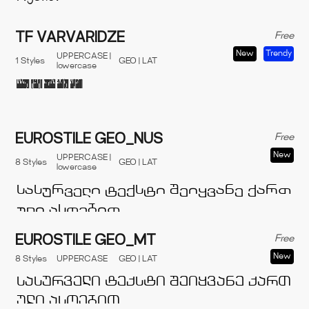
Free
TF VARVARIDZE
New
Trendy
UPPERCASE |
1 Styles
GEO | LAT
lowercase
Free
EUROSTILE GEO_NUS
New
UPPERCASE |
8 Styles
GEO | LAT
lowercase
Free
EUROSTILE GEO_MT
New
8 Styles
UPPERCASE
GEO | LAT