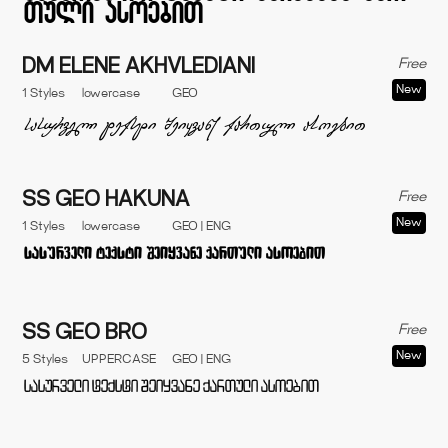
Free
DM ELENE AKHVLEDIANI
New
1 Styles
lowercase
GEO
Free
SS GEO HAKUNA
New
1 Styles
lowercase
GEO | ENG
Free
SS GEO BRO
New
5 Styles
UPPERCASE
GEO | ENG