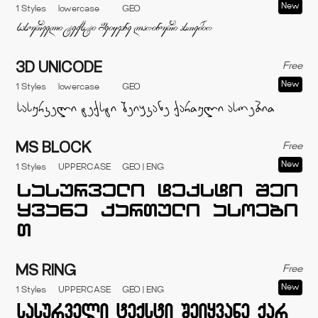
New
1 Styles
lowercase
GEO
Free
3D UNICODE
New
1 Styles
lowercase
GEO
Free
MS BLOCK
New
1 Styles
UPPERCASE
GEO | ENG
Free
MS RING
New
1 Styles
UPPERCASE
GEO | ENG