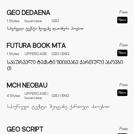
Free
GEO DEDAENA
New
1 Styles
lowercase
GEO
Free
FUTURA BOOK MTA
New
1 Styles
UPPERCASE
GEO | ENG
Free
MCH NEOBAU
New
UPPERCASE |
4 Styles
GEO | ENG
lowercase
Free
GEO SCRIPT