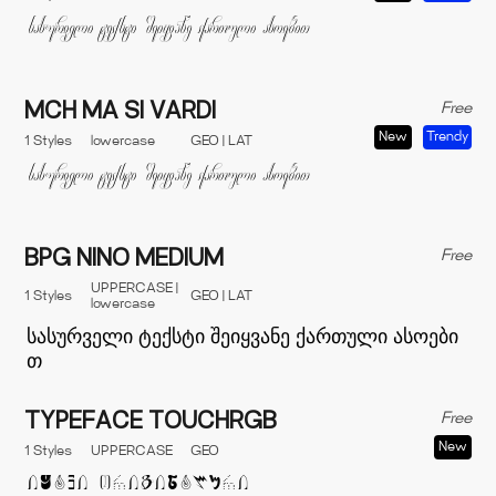
Free
MCH MA SI VARDI
New
Trendy
1 Styles
lowercase
GEO | LAT
Free
BPG NINO MEDIUM
UPPERCASE |
1 Styles
GEO | LAT
lowercase
Free
TYPEFACE TOUCHRGB
New
1 Styles
UPPERCASE
GEO