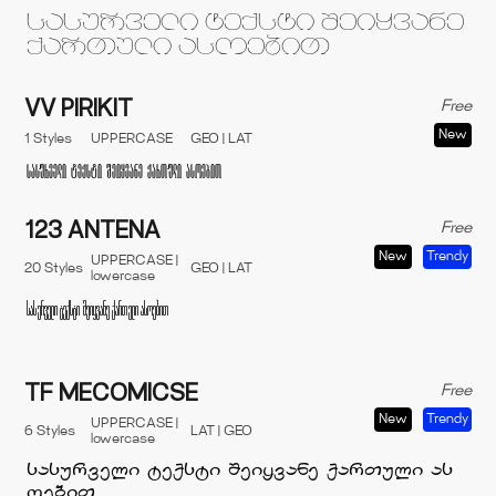
Free
VV PIRIKIT
New
1 Styles
UPPERCASE
GEO | LAT
Free
123 ANTENA
New
Trendy
UPPERCASE |
20 Styles
GEO | LAT
lowercase
Free
TF MECOMICSE
New
Trendy
UPPERCASE |
6 Styles
LAT | GEO
lowercase