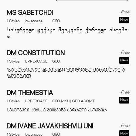
Free
MS SABETCHDI
New
1 Styles
lowercase
GEO
Free
DM CONSTITUTION
New
1 Styles
UPPERCASE
GEO
Free
DM THEMESTIA
New
1 Styles
UPPERCASE
GEO MKH | GEO ASOMT
Free
DM IVANE JAVAKHISHVILI UNI
New
1 Styles
lowercase
GEO