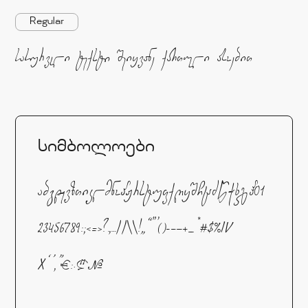
Regular
სასურველი ტექსტი შეიყვანე ქართული ასოებით
სიმბოლოები
აბგდევზთიკლმნოპჟრსტუფქღყშჩცძწჭხჯჰ01
23456789:;<=>?.,…//\\!„“"'()-–—+_*#$%IV
X‘’‚”€჻₾№