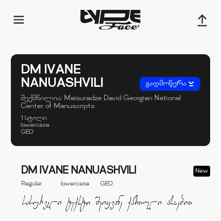
DM IVANE
NANUASHVILI
გადმოწერა
შექმნილია:
Maisuradze David
Georgian National
Center of Manuscripts
1 სტილი
lowercase
GEO
DM IVANE NANUASHVILI
New
Regular
lowercase
GEO