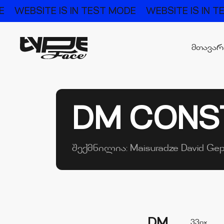
E
WEBSITE IS IN TEST MODE
WEBSITE IS IN 
მთავა
DM CONS
შექმნილია:
Maisuradze David
Gep
DM
33px