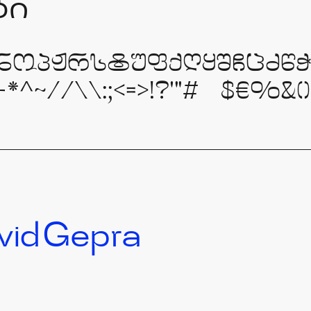
ბი
ნოპჟრსტუფქღყშჩცძწჭ
˜//\\:;<=>!?'"#@$€%&(){|}[
vid
Gepra