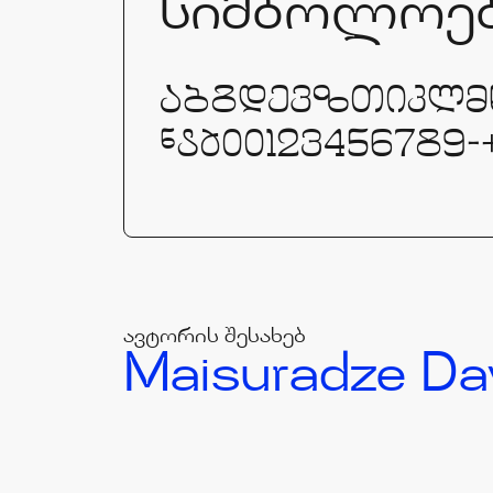
სიმბოლოე
აბგდევზთიკლმ
ჼჽჾჿ0123456789-+*^
ავტორის შესახებ
Maisuradze Da