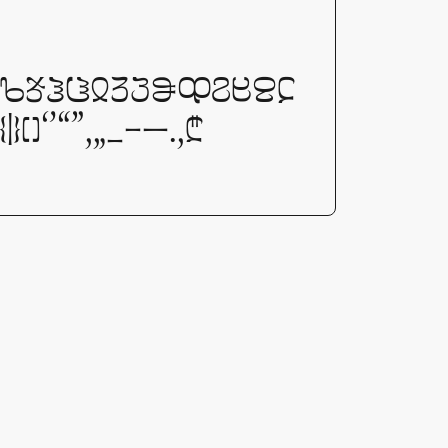
ხჯჰჱჲჳჴჵჶჷჸჹჺ
]‘’“”‚„_–—.,₾