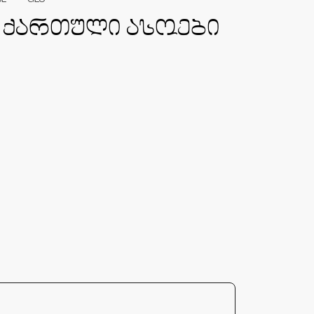
SE
GEO