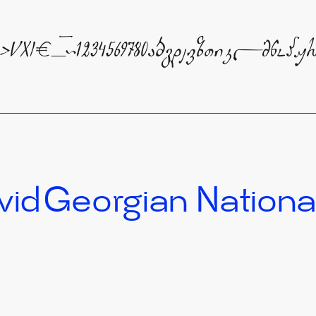
⁄*%$<>VXI€_`~1234569780აბგდევზთიკლმნ
vid
Georgian Nationa