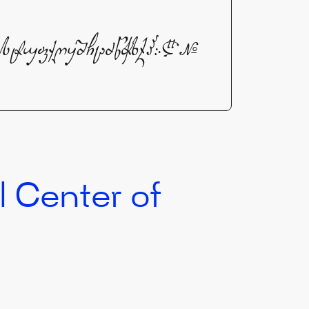
ოპჟრსტუფქღყშჩცძწჭხჯჰ჻₾№
l Center of