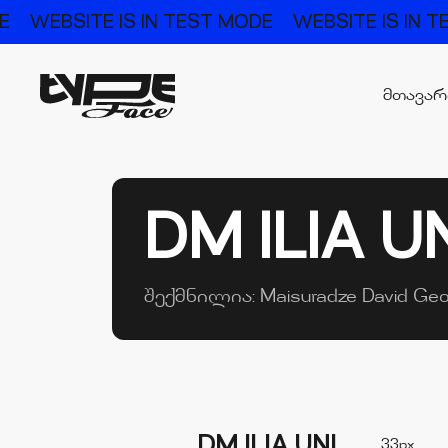
E
WEBSITE IS IN TEST MODE
WEBSITE IS IN 
მთავა
DM ILIA U
შექმნილია:
Maisuradze David
Geo
DM ILIA UNI
33px