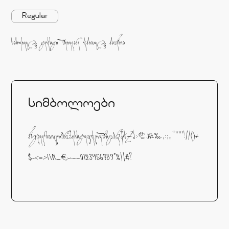
Regular
სასურველი ტექსტი შეიყვანე ქართული ასოებით
სიმბოლოები
აბგდევზთიკლმნოპჟრსტუფქღყშჩცძწჭხჯჰ჻₾№‰.,:;„“”"'!//()+
$-<=>IVX_€~–—0123456789*%\\#?