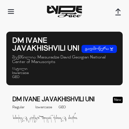
DM IVANE
JAVAKHISHVILI UNI
გადმოწერა
შექმნილია:
Maisuradze David
Georgian National
Center of Manuscripts
1 სტილი
lowercase
GEO
DM IVANE JAVAKHISHVILI UNI
New
Regular
lowercase
GEO