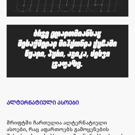
ᲐᲚᲢᲔᲠᲜᲐᲢᲘᲣᲚᲘ ᲐᲡᲝᲔᲑᲘ
შრიფტში ჩართულია ალტერნატიული
ასოები, რაც აფართოებს გამოყენების