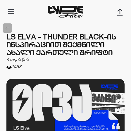
LS ELVA - THUNDER BLACK-ᲘᲡ
ᲘᲜᲡᲞᲘᲠᲐᲪᲘᲘᲗ ᲨᲔᲥᲛᲜᲘᲚᲘ
ᲐᲮᲐᲚᲘ ᲥᲐᲠᲗᲣᲚᲘ ᲨᲠᲘᲤᲢᲘ
4 თვის წინ
1468