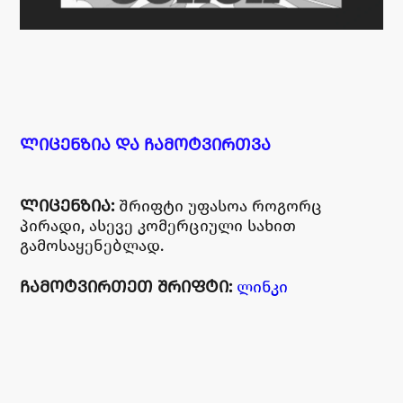
ᲚᲘᲪᲔᲜᲖᲘᲐ ᲓᲐ ᲩᲐᲛᲝᲢᲕᲘᲠᲗᲕᲐ
ᲚᲘᲪᲔᲜᲖᲘᲐ:
შრიფტი უფასოა როგორც
პირადი, ასევე კომერციული სახით
გამოსაყენებლად.
ᲩᲐᲛᲝᲢᲕᲘᲠᲗᲔᲗ ᲨᲠᲘᲤᲢᲘ:
ლინკი