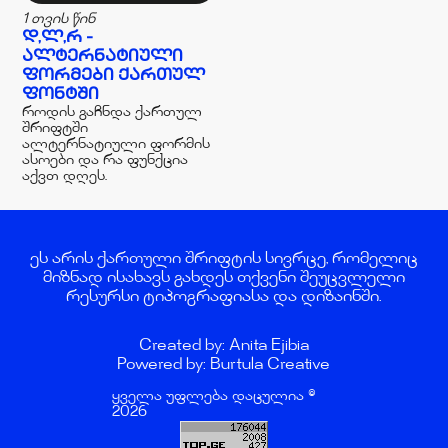
1 თვის წინ
Დ,Ლ,Რ -
ᲐᲚᲢᲔᲠᲜᲐᲢᲘᲣᲚᲘ
ᲤᲝᲠᲛᲔᲑᲘ ᲥᲐᲠᲗᲣᲚ
ᲤᲝᲜᲢᲨᲘ
როდის გაჩნდა ქართულ
შრიფტში
ალტერნატიული ფორმის
ასოები და რა ფუნქცია
აქვთ დღეს.
ეს არის ქართული შრიფტის სივრცე, რომელიც
მიზნად ისახავს გახდეს თქვენი შეუცვლელი
რესურსი ტიპოგრაფიასა და დიზაინში.
Created by: Anita Ejibia
Powered by: Burtula Creative
ყველა უფლება დაცულია ©
2026