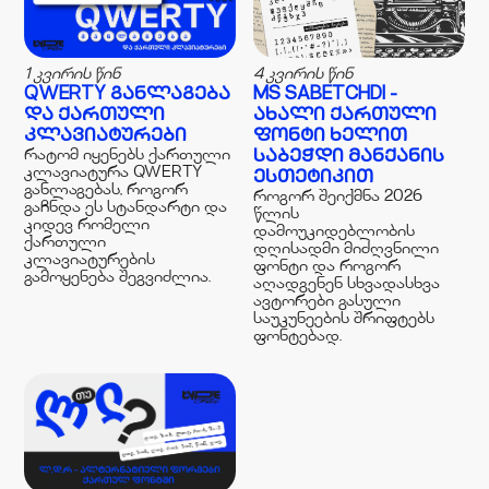
1 კვირის წინ
4 კვირის წინ
QWERTY ᲒᲐᲜᲚᲐᲒᲔᲑᲐ
MS SABETCHDI -
ᲓᲐ ᲥᲐᲠᲗᲣᲚᲘ
ᲐᲮᲐᲚᲘ ᲥᲐᲠᲗᲣᲚᲘ
ᲙᲚᲐᲕᲘᲐᲢᲣᲠᲔᲑᲘ
ᲤᲝᲜᲢᲘ ᲮᲔᲚᲘᲗ
რატომ იყენებს ქართული
ᲡᲐᲑᲔᲭᲓᲘ ᲛᲐᲜᲥᲐᲜᲘᲡ
კლავიატურა QWERTY
ᲔᲡᲗᲔᲢᲘᲙᲘᲗ
განლაგებას, როგორ
როგორ შეიქმნა 2026
გაჩნდა ეს სტანდარტი და
წლის
კიდევ რომელი
დამოუკიდებლობის
ქართული
დღისადმი მიძღვნილი
კლავიატურების
ფონტი და როგორ
გამოყენება შეგვიძლია.
აღადგენენ სხვადასხვა
ავტორები გასული
საუკუნეების შრიფტებს
ფონტებად.