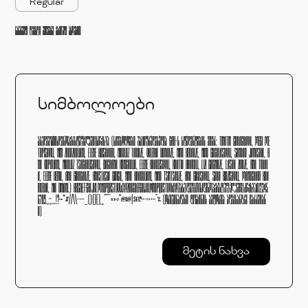
Regular
სასურველი ტექსტი შეიყვანე ქართული ასოებით
სიმბოლოები
აბგდევზთიკლმნოპჟრსტუფქღყშჩცძწჭხჯჰ (სიმბოლოები გაციფრულებულია GAU-ს სტუდენტების მიერ: Tinatin Chilachava, Megi Me
topishvili, Nini Zhorzholiani, Elene Kaishauri, Nikoloz Tabidze, Valeria Donadze, Nino Kebadze, Nino Gugulashvili, Sandro Janashia, A
na Kopaliani, Nikoloz Tsagareishvili, Bachana Kunchulia, Elene Khabeishvili, Khatia Arabuli, Lizi Gagnidze, Lasha Zoidze, Ana Todri
a, Elene Kenia, Ana Giorgadze, Anastasia Girich, Nino Khabuliani, Nino Tsintsadze, Ana Gikoshvili, Saba Bidzishvili, Manuchari Kha
rbedia, Nia Oniani.) ABCDEFGHIJKLMNOPQRSTUVWXYZabcdefghijklmnopqrstuvwxyzᲐᲑᲒᲓᲔᲕᲖᲗᲘᲙᲚᲛᲜᲝᲞᲟᲠᲡᲢᲣᲤᲥᲦᲧᲨᲩᲪᲫᲬᲭᲮᲯᲰ012345
6789.,:;…!?·•*#//\\-–—_(){}[]‚„“”‘’«»‹›"'@&©|$€₾+−=><~^% (ორიგინალური დიზაინის ავტორია ალექსანდრე ჩარკვიან
ი)
მეტის ნახვა