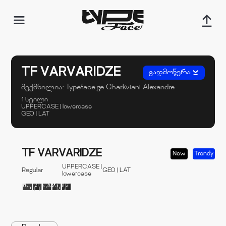
TF VARVARIDZE
გადმოწერა
შექმნილია:
Typeface.ge
Charkviani Alexandre
1 სტილი
UPPERCASE | lowercase
GEO | LAT
TF VARVARIDZE
New
Trendy
UPPERCASE |
Regular
GEO | LAT
lowercase