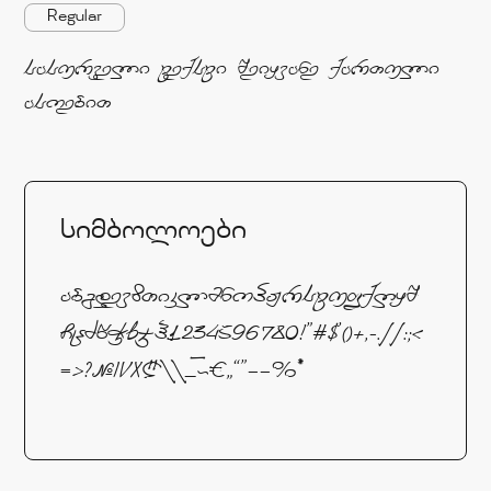
Regular
სასურველი ტექსტი შეიყვანე ქართული
ასოებით
სიმბოლოები
აბგდევზთიკლმნოპჟრსტუფქღყშ
ჩცძწჭხჯჰ1234596780!"#$'()+,-.//:;<
=>?NIVXL\\_`~€„“”–—%*