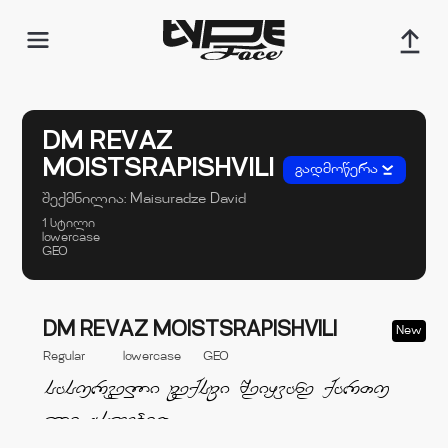
DM REVAZ
MOISTSRAPISHVILI
გადმოწერა
შექმნილია:
Maisuradze David
1 სტილი
lowercase
GEO
DM REVAZ MOISTSRAPISHVILI
New
Regular
lowercase
GEO