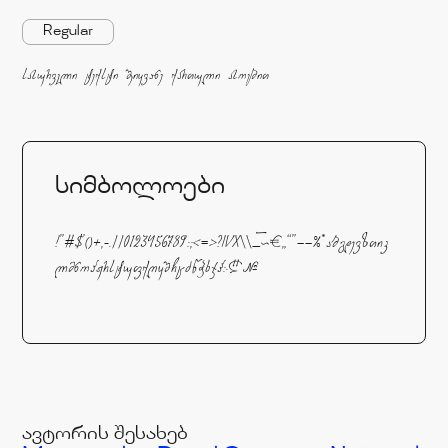
Regular
სასურველი ტექსტი შეიყვანე ქართული ასოებით
სიმბოლოები
!"#$'()+,-.//0123456789:;<=>?IVX\\_`~€„“”–—%*აბგდევზთიკ
ლმნოპჟრსტუფქღყშჩცძწჭხჯჰ჻₾№
ავტორის შესახებ