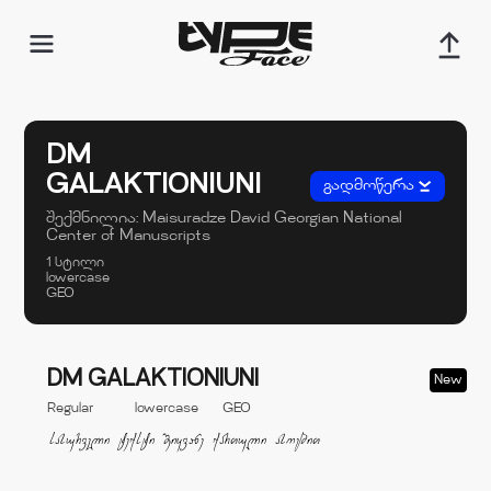
DM
GALAKTIONIUNI
გადმოწერა
შექმნილია:
Maisuradze David
Georgian National
Center of Manuscripts
1 სტილი
lowercase
GEO
DM GALAKTIONIUNI
New
Regular
lowercase
GEO