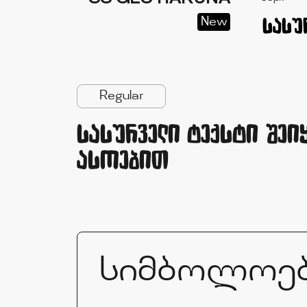
New
Regular
სასურველი ტექსტი შეი
ასოებით
სიმბოლოე