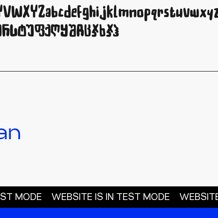
VWXYZabcdefghijklmnopqrstuvwxyz0
პჟრსტუფქღყშჩცჯხჯჰ
an
TEST MODE
WEBSITE IS IN TEST MODE
WEBSITE