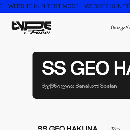
E
WEBSITE IS IN TEST MODE
WEBSITE IS IN 
მთავა
SS GEO 
შექმნილია:
Sanakotti Soslan
SS GEO HAKUNA
33px