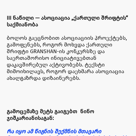
III ᲜᲐᲬᲘᲚᲘ — ᲐᲡᲝᲪᲘᲐᲪᲘᲐ „ᲥᲐᲠᲗᲣᲚᲘ ᲨᲠᲘᲤᲢᲘᲡ“
ᲡᲐᲥᲛᲘᲐᲜᲝᲑᲐ
ბოლოს გაეცნობით ასოციაციის პროექტებს,
გამოფენებს, როგორ მოხვდა ქართული
შრიფტი GRANSHAN-ის კონკურსზე და
საერთაშორისო ინიციატივებთან
დაკავშირებულ აქტივობებს. ტექსტი
მიმოიხილავს, როგორ დაეხმარა ასოციაცია
ახალგაზრდა დიზაინერებს.
ᲒᲐᲛᲝᲪᲔᲛᲐᲖᲔ ᲛᲔᲢᲡ ᲒᲐᲘᲒᲔᲑᲗ ᲜᲘᲜᲝ
ᲯᲘᲨᲙᲐᲠᲘᲐᲜᲘᲡᲐᲒᲐᲜ:
რა იყო ამ წიგნის შექმნის მთავარი