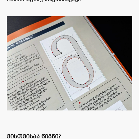
ᲕᲘᲡᲗᲕᲘᲡᲐᲐ ᲬᲘᲒᲜᲘ?