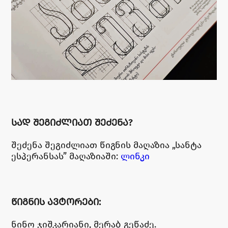
ᲡᲐᲓ ᲨᲔᲒᲘᲫᲚᲘᲐᲗ ᲨᲔᲫᲔᲜᲐ?
შეძენა შეგიძლიათ წიგნის მაღაზია „სანტა
ესპერანსას” მაღაზიაში:
ლინკი
ᲬᲘᲒᲜᲘᲡ ᲐᲕᲢᲝᲠᲔᲑᲘ:
ნინო ჯიშკარიანი, მერაბ გეწაძე.