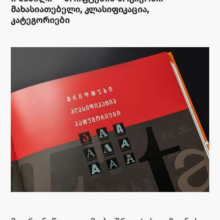
ᲛᲐᲮᲐᲡᲘᲐᲗᲔᲑᲔᲚᲘ, ᲙᲚᲐᲡᲘᲤᲘᲙᲐᲪᲘᲐ,
ᲙᲐᲢᲔᲒᲝᲠᲘᲔᲑᲘ