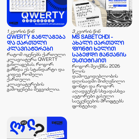
1 კვირის წინ
3 კვირის წინ
QWERTY ᲒᲐᲜᲚᲐᲒᲔᲑᲐ
MS SABETCHDI -
ᲓᲐ ᲥᲐᲠᲗᲣᲚᲘ
ᲐᲮᲐᲚᲘ ᲥᲐᲠᲗᲣᲚᲘ
ᲙᲚᲐᲕᲘᲐᲢᲣᲠᲔᲑᲘ
ᲤᲝᲜᲢᲘ ᲮᲔᲚᲘᲗ
რატომ იყენებს ქართული
ᲡᲐᲑᲔᲭᲓᲘ ᲛᲐᲜᲥᲐᲜᲘᲡ
კლავიატურა QWERTY
ᲔᲡᲗᲔᲢᲘᲙᲘᲗ
განლაგებას, როგორ
როგორ შეიქმნა 2026
გაჩნდა ეს სტანდარტი და
წლის
კიდევ რომელი
დამოუკიდებლობის
ქართული
დღისადმი მიძღვნილი
კლავიატურების
ფონტი და როგორ
გამოყენება შეგვიძლია.
აღადგენენ სხვადასხვა
ავტორები გასული
საუკუნეების შრიფტებს
ფონტებად.