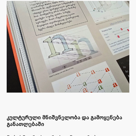
ᲙᲣᲚᲢᲣᲠᲣᲚᲘ ᲛᲜᲘᲨᲕᲜᲔᲚᲝᲑᲐ ᲓᲐ ᲒᲐᲛᲝᲧᲔᲜᲔᲑᲐ
ᲒᲐᲜᲐᲗᲚᲔᲑᲐᲨᲘ