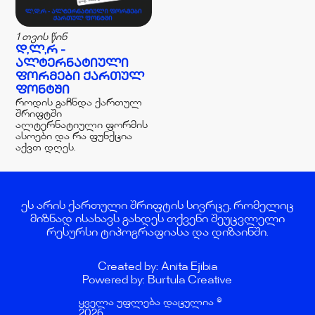
1 თვის წინ
Დ,Ლ,Რ -
ᲐᲚᲢᲔᲠᲜᲐᲢᲘᲣᲚᲘ
ᲤᲝᲠᲛᲔᲑᲘ ᲥᲐᲠᲗᲣᲚ
ᲤᲝᲜᲢᲨᲘ
როდის გაჩნდა ქართულ
შრიფტში
ალტერნატიული ფორმის
ასოები და რა ფუნქცია
აქვთ დღეს.
ეს არის ქართული შრიფტის სივრცე, რომელიც
მიზნად ისახავს გახდეს თქვენი შეუცვლელი
რესურსი ტიპოგრაფიასა და დიზაინში.
Created by: Anita Ejibia
Powered by: Burtula Creative
ყველა უფლება დაცულია ©
2026