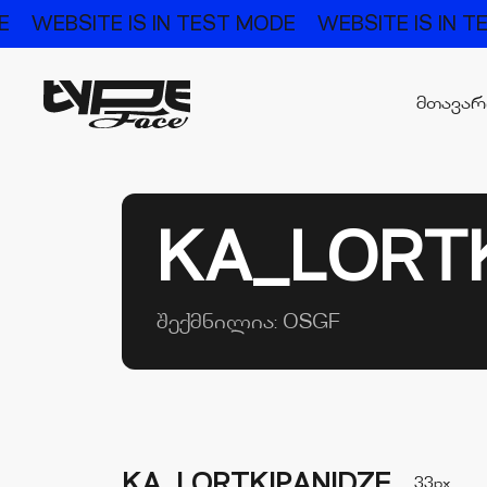
E
WEBSITE IS IN TEST MODE
WEBSITE IS IN 
მთავა
KA_LORTK
შექმნილია:
OSGF
KA_LORTKIPANIDZE
33px