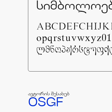
სიმბოლოე
ABCDEFCHIJK
opqrstuvwxyz01
ლმნოპჟრსტუფქღ
ავტორის შესახებ
OSGF