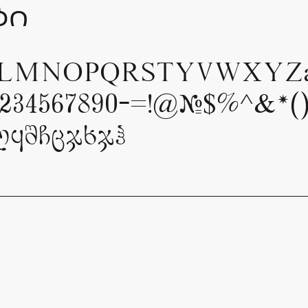
ბი
LMNOPQRSTYVWXYZab
234567890-=!@#$%^&*()_
ყშჩცჯხჯჰ