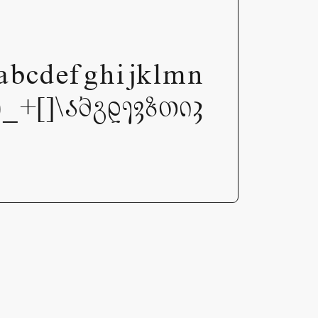
cdefghijklmn
+[]\აბგდევზთიკ