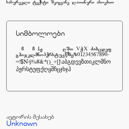
sasurveli teqsti Seiyvane laTinuri asoebiT
სიმბოლოები
ABCDEFCHIJKLMNOPQRSTYVWXYZabcdef
ghijklmnopqrstuvwxyz01234567890-
=!@#$%^&*()_+[]\აბგდევზთიკლმნო
პჟრსტუფქღყშჩცჯხჯჰ
ავტორის შესახებ
Unknown