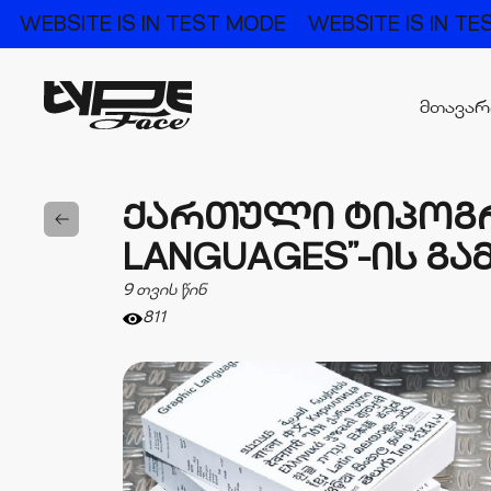
E
WEBSITE IS IN TEST MODE
WEBSITE IS IN 
მთავა
ᲥᲐᲠᲗᲣᲚᲘ ᲢᲘᲞᲝᲒᲠ
LANGUAGES”-ᲘᲡ Გ
9 თვის წინ
811