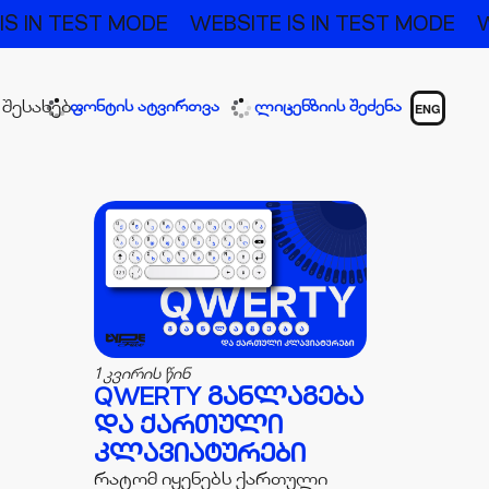
 IS IN TEST MODE
WEBSITE IS IN TEST MODE
 შესახებ
ფონტის ატვირთვა
ლიცენზიის შეძენა
ENG
1 კვირის წინ
QWERTY ᲒᲐᲜᲚᲐᲒᲔᲑᲐ
ᲓᲐ ᲥᲐᲠᲗᲣᲚᲘ
ᲙᲚᲐᲕᲘᲐᲢᲣᲠᲔᲑᲘ
რატომ იყენებს ქართული