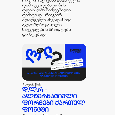
როგორ შეიქმნა 2026 წლის
დამოუკიდებლობის
დღისადმი მიძღვნილი
ფონტი და როგორ
აღადგენენ სხვადასხვა
ავტორები გასული
საუკუნეების შრიფტებს
ფონტებად.
1 თვის წინ
Დ,Ლ,Რ -
ᲐᲚᲢᲔᲠᲜᲐᲢᲘᲣᲚᲘ
ᲤᲝᲠᲛᲔᲑᲘ ᲥᲐᲠᲗᲣᲚ
ᲤᲝᲜᲢᲨᲘ