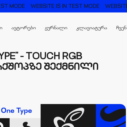
TEST MODE
WEBSITE IS IN TEST MODE
WEBSITE
რი
ავტორები
ჟურნალი
კლავიატურა
ჩვენ
YPE” - TOUCH RGB
ᲥᲨᲝᲞᲖᲔ ᲨᲔᲥᲛᲜᲘᲚᲘ