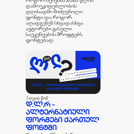
როგორ შეიქმნა 2026 წლის
დამოუკიდებლობის
დღისადმი მიძღვნილი
ფონტი და როგორ
აღადგენენ სხვადასხვა
ავტორები გასული
საუკუნეების შრიფტებს
ფონტებად.
1 თვის წინ
Დ,Ლ,Რ -
ᲐᲚᲢᲔᲠᲜᲐᲢᲘᲣᲚᲘ
ᲤᲝᲠᲛᲔᲑᲘ ᲥᲐᲠᲗᲣᲚ
ᲤᲝᲜᲢᲨᲘ