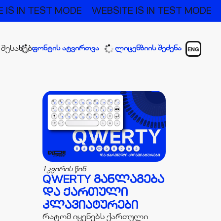
 IS IN TEST MODE
WEBSITE IS IN TEST MODE
 შესახებ
ფონტის ატვირთვა
ლიცენზიის შეძენა
ENG
1 კვირის წინ
QWERTY ᲒᲐᲜᲚᲐᲒᲔᲑᲐ
ᲓᲐ ᲥᲐᲠᲗᲣᲚᲘ
ᲙᲚᲐᲕᲘᲐᲢᲣᲠᲔᲑᲘ
რატომ იყენებს ქართული