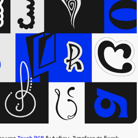
ივალი
Touch RGB
ჩატარდა. Typeface.ge წელს