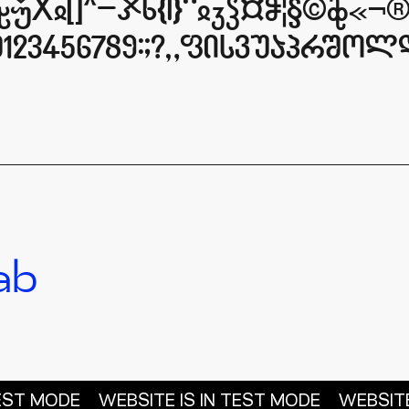
QUXY[]^_jx{|}~¡¢£¤¥¦§©ª«¬®
yh0123456789:;?@fisvuaprS
ab
TEST MODE
WEBSITE IS IN TEST MODE
WEBSITE