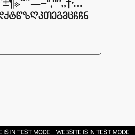
°±¶»ˆ˜–—‘’‚“”`†•…
oldqtwzRkTegmcGCn
 IS IN TEST MODE
WEBSITE IS IN TEST MODE