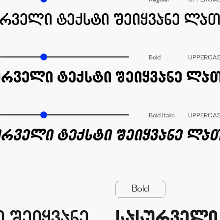
Regular
UPPERCA
Bold
UPPERCA
Bold Italic
UPPERCA
Bold
 Seiyvane
sasurveli 