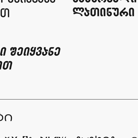
laTinuri 
iT
i Seiyvane
iT
ბი