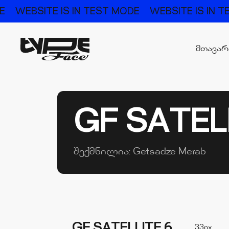
E
WEBSITE IS IN TEST MODE
WEBSITE IS IN 
მთავა
GF SATEL
შექმნილია:
Getsadze Merab
GF SATELLITE 6
33px