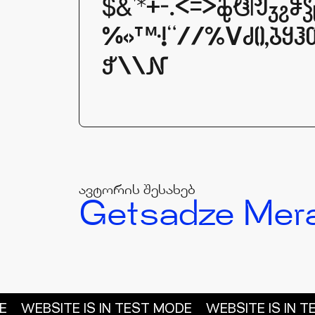
$&'*+-.<=>FHIJKLOP
‰‹›™·!"//%VZ(),b
W\\#
ავტორის შესახებ
Getsadze Mer
E
WEBSITE IS IN TEST MODE
WEBSITE IS IN 