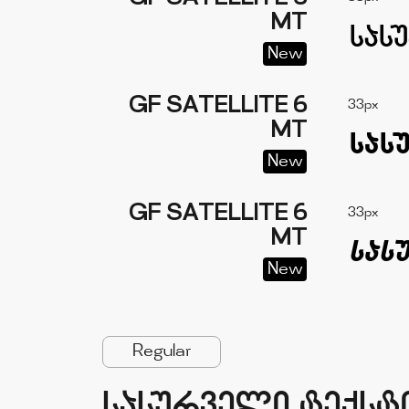
MT
New
GF SATELLITE 6
33px
MT
New
GF SATELLITE 6
33px
MT
New
Regular
sasurveli teqsti