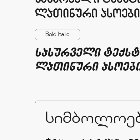
laTinuri asoeb
Bold Italic
sasurveli teqst
laTinuri asoeb
სიმბოლოე