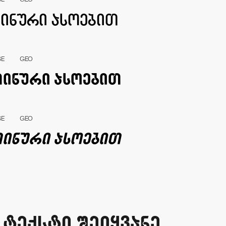
SE
GEO
SE
GEO
SE
GEO
teqsti Seiyvane