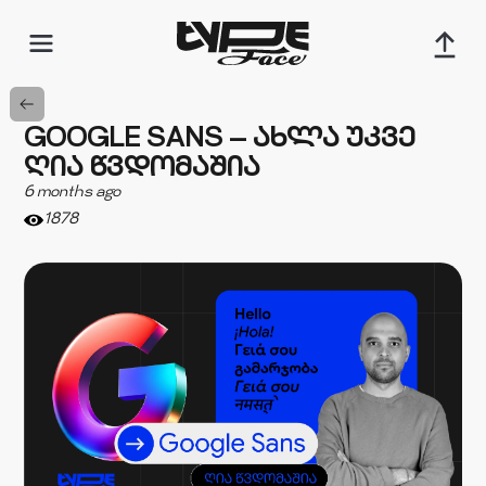
GOOGLE SANS — ᲐᲮᲚᲐ ᲣᲙᲕᲔ
ᲦᲘᲐ ᲬᲕᲓᲝᲛᲐᲨᲘᲐ
6 months ago
1878