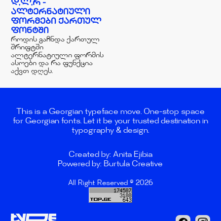
Დ,Ლ,Რ -
ᲐᲚᲢᲔᲠᲜᲐᲢᲘᲣᲚᲘ
ᲤᲝᲠᲛᲔᲑᲘ ᲥᲐᲠᲗᲣᲚ
ᲤᲝᲜᲢᲨᲘ
როდის გაჩნდა ქართულ
შრიფტში
ალტერნატიული ფორმის
ასოები და რა ფუნქცია
აქვთ დღეს.
This is a Georgian typeface move. One-stop space
for Georgian fonts. Let it be your trusted destination in
typography & design.
Created by: Anita Ejibia
Powered by: Burtula Creative
All Right Reserved © 2026