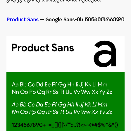
Product Sans
— Google Sans-ᲘᲡ ᲬᲘᲜᲐᲛᲝᲠᲑᲔᲓᲘ