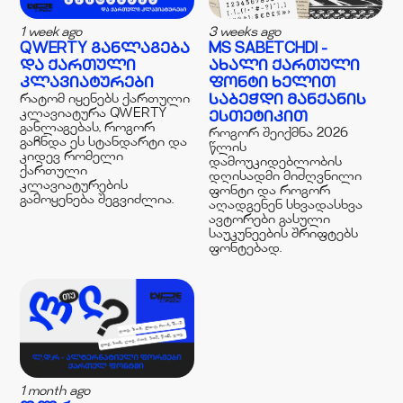
1 week ago
3 weeks ago
QWERTY ᲒᲐᲜᲚᲐᲒᲔᲑᲐ
MS SABETCHDI -
ᲓᲐ ᲥᲐᲠᲗᲣᲚᲘ
ᲐᲮᲐᲚᲘ ᲥᲐᲠᲗᲣᲚᲘ
ᲙᲚᲐᲕᲘᲐᲢᲣᲠᲔᲑᲘ
ᲤᲝᲜᲢᲘ ᲮᲔᲚᲘᲗ
რატომ იყენებს ქართული
ᲡᲐᲑᲔᲭᲓᲘ ᲛᲐᲜᲥᲐᲜᲘᲡ
კლავიატურა QWERTY
ᲔᲡᲗᲔᲢᲘᲙᲘᲗ
განლაგებას, როგორ
როგორ შეიქმნა 2026
გაჩნდა ეს სტანდარტი და
წლის
კიდევ რომელი
დამოუკიდებლობის
ქართული
დღისადმი მიძღვნილი
კლავიატურების
ფონტი და როგორ
გამოყენება შეგვიძლია.
აღადგენენ სხვადასხვა
ავტორები გასული
საუკუნეების შრიფტებს
ფონტებად.
1 month ago