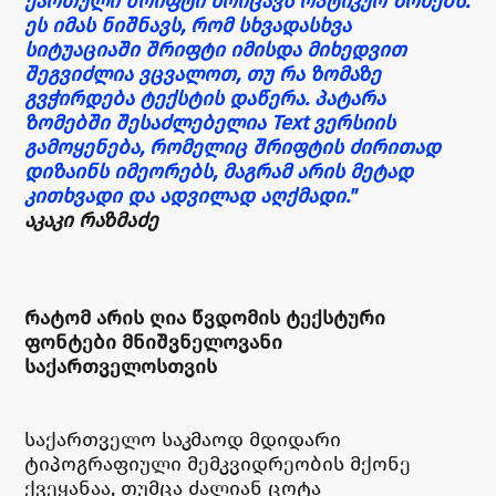
ქართული შრიფტი მოიცავს ოპტიკურ ზომებს.
ეს იმას ნიშნავს, რომ სხვადასხვა
სიტუაციაში შრიფტი იმისდა მიხედვით
შეგვიძლია ვცვალოთ, თუ რა ზომაზე
გვჭირდება ტექსტის დაწერა. პატარა
ზომებში შესაძლებელია Text ვერსიის
გამოყენება, რომელიც შრიფტის ძირითად
დიზაინს იმეორებს, მაგრამ არის მეტად
კითხვადი და ადვილად აღქმადი."
აკაკი რაზმაძე
ᲠᲐᲢᲝᲛ ᲐᲠᲘᲡ ᲦᲘᲐ ᲬᲕᲓᲝᲛᲘᲡ ᲢᲔᲥᲡᲢᲣᲠᲘ
ᲤᲝᲜᲢᲔᲑᲘ ᲛᲜᲘᲨᲕᲜᲔᲚᲝᲕᲐᲜᲘ
ᲡᲐᲥᲐᲠᲗᲕᲔᲚᲝᲡᲗᲕᲘᲡ
საქართველო საკმაოდ მდიდარი
ტიპოგრაფიული მემკვიდრეობის მქონე
ქვეყანაა, თუმცა ძალიან ცოტა