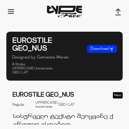
EUROSTILE
GEO_NUS
Download
Designed by:
Getsadze Merab
8 Styles
UPPERCASE | lowercase
GEO | LAT
EUROSTILE GEO_NUS
New
UPPERCASE |
Regular
GEO | LAT
lowercase