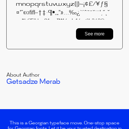
mnopqrstuvwxyz{|}~¡¢£⁄¥ƒ§
¤'“«‹›ﬁﬂ–†‡·¶•‚„”»…‰¿`´ˆ˜¯˘˙¨˚¸˝˛ˇ
—ªŁŒºıłœß¹¬µ™½±Þ¼÷¦°þ¾²®−×
³©ŠŸŽšÿž∆Ωμπ€ℓ℮∂∏∑∙√∞∫≈≠≤
See more
≥◊ ­ˉΩ∕აბგდევზთიკლმნოპ
ჟრსტუფქღყშჩცძწჭხჯჰÀÁ
ÂÃÄÅÆÈÉÊËÌÍÎÏÐÑÒÓÔÕÖØÙÚ
ÛÜÝàáâãäåæçèéêëìíîïñòóôõö
øùúûüýĹĆÇČĂĘĚĎĐŃŇŐŘŮŰŕ
About Author
ăĺćčęěďđńňőřůűŹŤŚŞĄśťźąş
Getsadze Merab
ĽľżŔŻᲐᲑᲒᲓᲔᲕᲖᲗᲘᲙᲚᲛᲜᲝᲞᲟ
ᲠᲡᲢᲣᲤᲥᲦᲧᲨᲩᲪᲫᲬᲭᲮᲯᲰ₾
This is a Georgian typeface move. One-stop space
for Georgian fonts. Let it be your trusted destination in