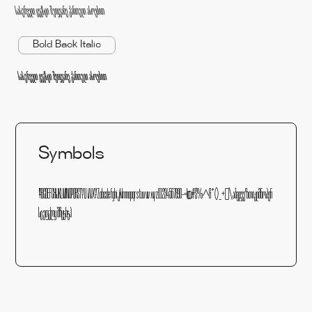
სასურველი ტექსტი შეიყვანე ქართული ასოებით
Bold Back Italic
სასურველი ტექსტი შეიყვანე ქართული ასოებით
Symbols
ABCDEFCHIJKLMNOPQRSTYVWXYZabcdefghijklmnopqrstuvwxyz01234567890-=!@#$%^&*()_+[]\აბგდევზთიკლმნოპჟრ
სტუფქღყშჩცჯხჯჰ