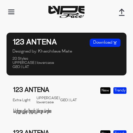
123 ANTENA
Download
Designed by:
Kharchilava Mate
20 Styles
UPPERCASE | lowercase
GEO | LAT
123 ANTENA
New
Trendy
UPPERCASE |
Extra Light
GEO | LAT
lowercase