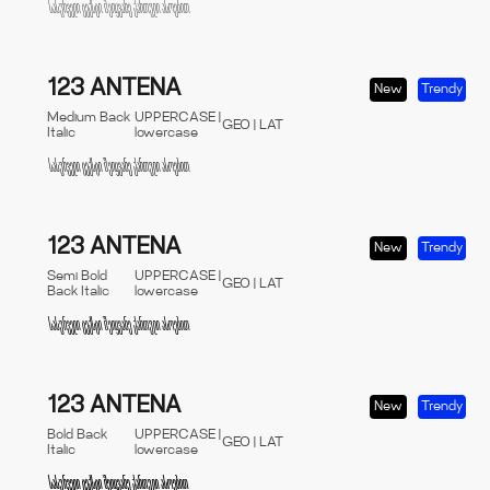
123 ANTENA
New
Trendy
Medium Back
UPPERCASE |
GEO | LAT
Italic
lowercase
123 ANTENA
New
Trendy
Semi Bold
UPPERCASE |
GEO | LAT
Back Italic
lowercase
123 ANTENA
New
Trendy
Bold Back
UPPERCASE |
GEO | LAT
Italic
lowercase