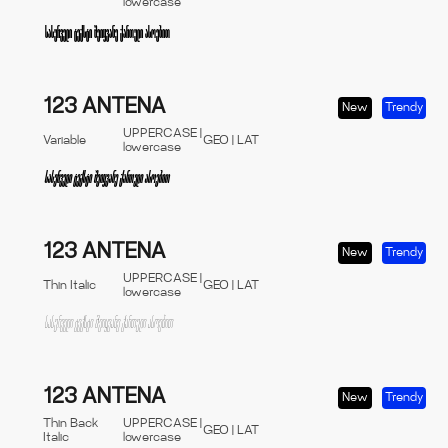
lowercase
123 ANTENA
New
Trendy
UPPERCASE |
Variable
GEO | LAT
lowercase
123 ANTENA
New
Trendy
UPPERCASE |
Thin Italic
GEO | LAT
lowercase
123 ANTENA
New
Trendy
Thin Back
UPPERCASE |
GEO | LAT
Italic
lowercase